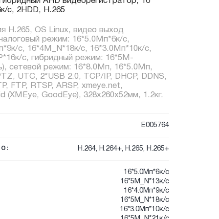
гибридный AHD видеорегистратор, 16
к/с, 2HDD, H.265
 H.265, OS Linux, видео выход
налоговый режим: 16*5.0Мп*6к/c,
*9к/c, 16*4М_N*18к/с, 16*3.0Мп*10к/c,
P*16к/c, гибридный режим: 16*5М-
), сетевой режим: 16*8.0Мп, 16*5.0Мп,
PTZ, UTC, 2*USB 2.0, TCP/IP, DHCP, DDNS,
, FTP, RTSP, ARSP, xmeye.net,
oid (XMEye, GoodEye), 328x260x52мм, 1.2кг.
E005764
H.264, H.264+, H.265, H.265+
О:
16*5.0Мп*6к/с
16*5М_N*13к/с
16*4.0Мп*9к/с
16*5М_N*18к/с
16*3.0Мп*10к/с
16*5М_N*21к/с