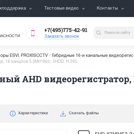
хподдержка
Тестовые видео
Контакты
+7(495)775-42-91
ПАСНОСТИ
Заказать звонок
оры ESVI, PROXISCCTV
/
Гибридные 16-и канальные видеореги
 16 каналов 5.0Мп*6к/с, 2HDD, H.265
ный AHD видеорегистратор, 1
Характеристики
Скачать файлы