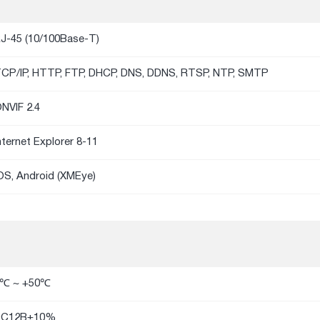
J-45 (10/100Base-T)
CP/IP, HTTP, FTP, DHCP, DNS, DDNS, RTSP, NTP, SMTP
NVIF 2.4
nternet Explorer 8-11
OS, Android (XMEye)
℃ ~ +50℃
DC12В±10%