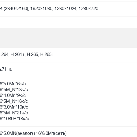
K (3840×2160), 1920×1080, 1280×1024, 1280×720
.264, H.264+, H.265, H.265+
.711a
6*5.0Мп*6к/с
6*5М_N*13к/с
6*4.0Мп*9к/с
6*5М_N*18к/с
6*3.0Мп*10к/с
6*5М_N*21к/с
6*1080P*18к/с
6*5.0МN(аналог)+16*8.0Мп(сеть)