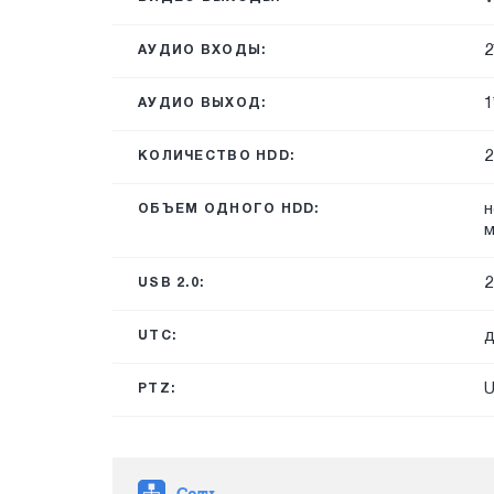
2
АУДИО ВХОДЫ:
1
АУДИО ВЫХОД:
2
КОЛИЧЕСТВО HDD:
н
ОБЪЕМ ОДНОГО HDD:
м
2
USB 2.0:
д
UTC:
PTZ:
Сеть