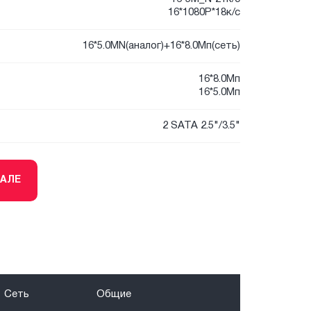
16*1080P*18к/с
16*5.0МN(аналог)+16*8.0Мп(сеть)
16*8.0Мп
16*5.0Мп
2 SATA 2.5"/3.5"
ТАЛЕ
Сеть
Общие