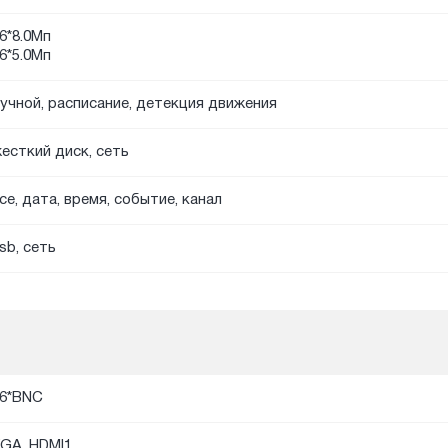
6*8.0Мп
6*5.0Мп
учной, расписание, детекция движения
есткий диск, сеть
се, дата, время, событие, канал
sb, сеть
6*BNC
GA, HDMI1