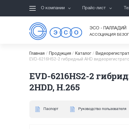
О компании
Прайс-лист
Те
ЭСО - ПАЛЛАДИЙ
АССОЦИАЦИЯ БЕЗО
Главная
/
Продукция
/
Каталог
/
Видеорегистрат
EVD-6216HS2-2 гибридный AHD видеорегистратор,
EVD-6216HS2-2 гибрид
2HDD, H.265
Паспорт
Руководство пользователя