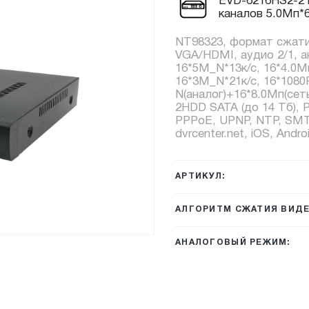
EVD-6216HS2-2 
каналов 5.0Мп*6
NT98323, формат сжатия
VGA/HDMI, аудио 2/1, а
16*5М_N*13к/с, 16*4.0Мп
16*3М_N*21к/с, 16*1080
N(аналог)+16*8.0Мп(сеть
2HDD SATA (до 14 Тб), 
PPPoE, UPNP, NTP, SMTP
dvrcenter.net, iOS, Andr
АРТИКУЛ:
АЛГОРИТМ СЖАТИЯ ВИДЕ
АНАЛОГОВЫЙ РЕЖИМ: