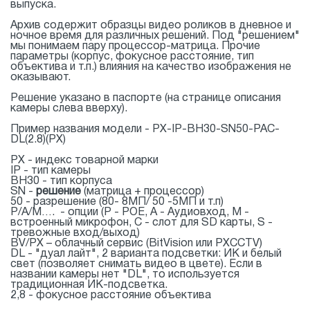
выпуска.
Архив содержит образцы видео роликов в дневное и
ночное время для различных решений. Под "решением"
мы понимаем пару процессор-матрица. Прочие
параметры (корпус, фокусное расстояние, тип
объектива и т.п.) влияния на качество изображения не
оказывают.
Решение указано в паспорте (на странице описания
камеры слева вверху).
Пример названия модели - PX-IP-BH30-SN50-PAC-
DL(2.8)(PX)
PX - индекс товарной марки
IP - тип камеры
BH30 - тип корпуса
SN -
решение
(матрица + процессор)
50 - разрешение (80- 8МП/ 50 -5МП и т.п)
P/A/M…. - опции (P - РОЕ, A - Аудиовход, M -
встроенный микрофон, C - слот для SD карты, S -
тревожные вход/выход)
BV/PX – облачный сервис (BitVision или PXCCTV)
DL - "дуал лайт", 2 варианта подсветки: ИК и белый
свет (позволяет снимать видео в цвете). Если в
названии камеры нет "DL", то используется
традиционная ИК-подсветка.
2,8 - фокусное расстояние объектива