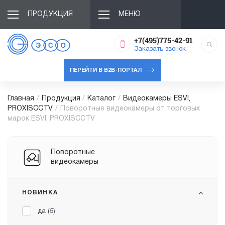
ПРОДУКЦИЯ
МЕНЮ
+7(495)775-42-91
Заказать звонок
ПЕРЕЙТИ В B2B-ПОРТАЛ
Главная
/
Продукция
/
Каталог
/
Видеокамеры ESVI,
PROXISCCTV
/
Поворотные видеокамеры от торговых
марок ESVI, PROXISCCTV
Поворотные
видеокамеры
НОВИНКА
да (
5
)