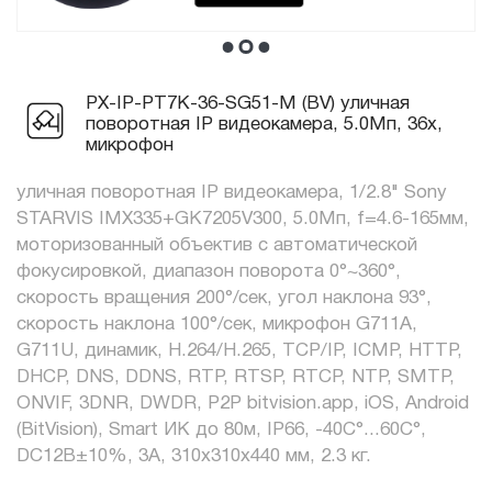
PX-IP-PT7K-36-SG51-M (BV) уличная
поворотная IP видеокамера, 5.0Мп, 36x,
микрофон
уличная поворотная IP видеокамера, 1/2.8" Sony
STARVIS IMX335+GK7205V300, 5.0Мп, f=4.6-165мм,
моторизованный объектив с автоматической
фокусировкой, диапазон поворота 0°~360°,
скорость вращения 200°/сек, угол наклона 93°,
скорость наклона 100°/сек, микрофон G711A,
G711U, динамик, H.264/H.265, TCP/IP, ICMP, HTTP,
DHCP, DNS, DDNS, RTP, RTSP, RTCP, NTP, SMTP,
ONVIF, 3DNR, DWDR, P2P bitvision.app, iOS, Android
(BitVision), Smart ИК до 80м, IP66, -40C°...60C°,
DC12В±10%, 3A, 310х310х440 мм, 2.3 кг.