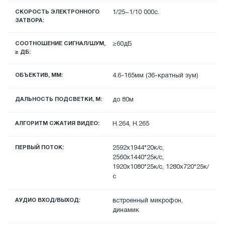
СКОРОСТЬ ЭЛЕКТРОННОГО
1/25~1/10 000с.
ЗАТВОРА:
СООТНОШЕНИЕ СИГНАЛ/ШУМ,
≥60дБ
≥ ДБ:
ОБЪЕКТИВ, ММ:
4.6-165мм (36-кратный зум)
ДАЛЬНОСТЬ ПОДСВЕТКИ, М:
до 80м
АЛГОРИТМ СЖАТИЯ ВИДЕО:
H.264, H.265
ПЕРВЫЙ ПОТОК:
2592x1944*20к/с,
2560x1440*25к/с,
1920х1080*25к/с, 1280х720*25к/
с
АУДИО ВХОД/ВЫХОД:
встроенный микрофон,
динамик