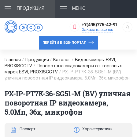
ПРОДУКЦИЯ
МЕНЮ
+7(495)775-42-91
Заказать звонок
ПЕРЕЙТИ В B2B-ПОРТАЛ
Главная
/
Продукция
/
Каталог
/
Видеокамеры ESVI,
PROXISCCTV
/
Поворотные видеокамеры от торговых
марок ESVI, PROXISCCTV
/
PX-IP-PT7K-36-SG51-M (BV)
уличная поворотная IP видеокамера, 5.0Мп, 36x, микрофон
PX-IP-PT7K-36-SG51-M (BV) уличная
поворотная IP видеокамера,
5.0Мп, 36x, микрофон
Паспорт
Характеристики