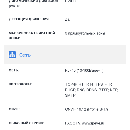
ДИНАМИЧЕСКИЙ ДИАПАЗОН
DWDR
(WDR):
ДЕТЕКЦИЯ ДВИЖЕНИЯ:
да
МАСКИРОВКА ПРИВАТНОЙ
3 прямоугольных зоны
ЗОНЫ:
Сеть
СЕТЬ:
RJ-45 (10/100Base-T)
ПРОТОКОЛЫ:
TCP/IP, HTTP, HTTPS, FTP,
DHCP, DNS, DDNS, RTSP, NTP,
SMTP
ONVIF:
ONVIF 19.12 (Profile S/T/)
ОБЛАЧНЫЙ СЕРВИС:
PXCCTV, www.ipeye.ru