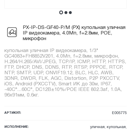
PX-IP-DS-GF40-P/M (PX) купольная уличная
IP видеокамера, 4.0Мп, f=2.8мм, POE,
микрофон
купольная уличная IP видеокамера, 1/3"
GC4083+FH8852V201, 4.0Мп, f=2.8мм, микрофон,
H.264/H.265/AVI/JPEG, TCP/IP, ICMP, HTTP, HTTPS,
FTP, DHCP, DNS, DDNS, RTP, RTSP, PPPOE, RTCP,
NTP, SMTP, UDP, ONVIF19.12, BLC, HLC, AWB,
3DNR, DWDR, FLK, AGC, Distortion, P2P PXCCTV,
iOS, Android (PXCCTV), Smart ИК до 30м, IP67,
-40C°...60C°, DC12В±10%/POE IEEE 802.3af, 1.0А,
96x91мм, 0.6кг.
АРТИКУЛ:
E005775
ИСПОЛНЕНИЕ:
уличная, купольная,