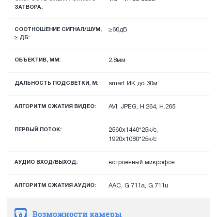
ЗАТВОРА:
СООТНОШЕНИЕ СИГНАЛ/ШУМ,
≥60дБ
≥ ДБ:
ОБЪЕКТИВ, ММ:
2.8мм
ДАЛЬНОСТЬ ПОДСВЕТКИ, М:
smart ИК до 30м
АЛГОРИТМ СЖАТИЯ ВИДЕО:
AVI, JPEG, H.264, H.265
ПЕРВЫЙ ПОТОК:
2560x1440*25к/с,
1920х1080*25к/с
АУДИО ВХОД/ВЫХОД:
встроенный микрофон
АЛГОРИТМ СЖАТИЯ АУДИО:
AAC, G.711a, G.711u
Возможности камеры