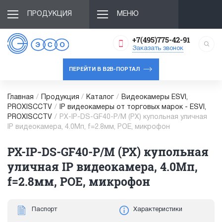
ПРОДУКЦИЯ
МЕНЮ
+7(495)775-42-91
Заказать звонок
ПЕРЕЙТИ В B2B-ПОРТАЛ
Главная
/
Продукция
/
Каталог
/
Видеокамеры ESVI,
PROXISCCTV
/
IP видеокамеры от торговых марок - ESVI,
PROXISCCTV
/
PX-IP-DS-GF40-P/M (PX) купольная уличная
IP видеокамера, 4.0Мп, f=2.8мм, POE, микрофон
PX-IP-DS-GF40-P/M (PX) купольная
уличная IP видеокамера, 4.0Мп,
f=2.8мм, POE, микрофон
Паспорт
Характеристики