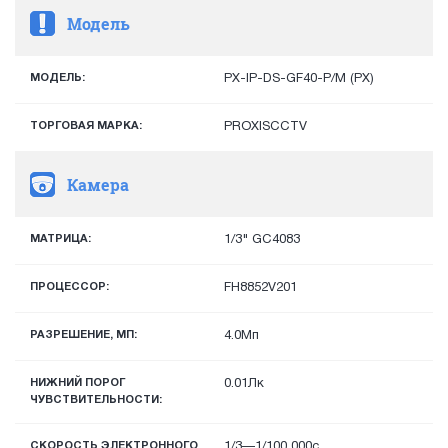
Модель
МОДЕЛЬ:
PX-IP-DS-GF40-P/M (PX)
ТОРГОВАЯ МАРКА:
PROXISCCTV
Камера
МАТРИЦА:
1/3" GC4083
ПРОЦЕССОР:
FH8852V201
РАЗРЕШЕНИЕ, МП:
4.0Мп
НИЖНИЙ ПОРОГ
0.01Лк
ЧУВСТВИТЕЛЬНОСТИ:
СКОРОСТЬ ЭЛЕКТРОННОГО
1/3—1/100 000с.