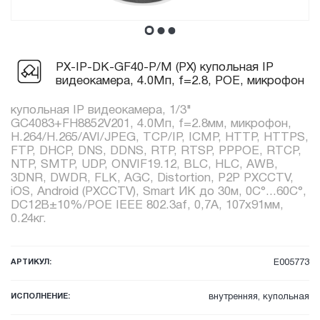
PX-IP-DK-GF40-P/M (PX) купольная IP
видеокамера, 4.0Мп, f=2.8, POE, микрофон
купольная IP видеокамера, 1/3"
GC4083+FH8852V201, 4.0Мп, f=2.8мм, микрофон,
H.264/H.265/AVI/JPEG, TCP/IP, ICMP, HTTP, HTTPS,
FTP, DHCP, DNS, DDNS, RTP, RTSP, PPPOE, RTCP,
NTP, SMTP, UDP, ONVIF19.12, BLC, HLC, AWB,
3DNR, DWDR, FLK, AGC, Distortion, P2P PXCCTV,
iOS, Android (PXCCTV), Smart ИК до 30м, 0C°...60C°,
DC12В±10%/POE IEEE 802.3af, 0,7А, 107x91мм,
0.24кг.
АРТИКУЛ:
E005773
ИСПОЛНЕНИЕ:
внутренняя, купольная