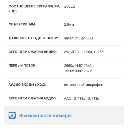
СООТНОШЕНИЕ СИГНАЛ/ШУМ,
≥60дБ
≥ ДБ:
ОБЪЕКТИВ, ММ:
2.8мм
ДАЛЬНОСТЬ ПОДСВЕТКИ, М:
smart ИК до 30м
АЛГОРИТМ СЖАТИЯ ВИДЕО:
AVI, JPEG, H.264, H.265
ПЕРВЫЙ ПОТОК:
2560x1440*25к/с,
1920х1080*25к/с
АУДИО ВХОД/ВЫХОД:
встроенный микрофон
АЛГОРИТМ СЖАТИЯ АУДИО:
AAC, G.711a, G.711u
Возможности камеры