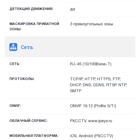
ДЕТЕКЦИЯ ДВИЖЕНИЯ:
да
МАСКИРОВКА ПРИВАТНОЙ
3 прямоугольных зоны
ЗОНЫ:
Сеть
СЕТЬ:
RJ-45 (10/100Base-T)
ПРОТОКОЛЫ:
TCP/IP, HTTP, HTTPS, FTP,
DHCP, DNS, DDNS, RTSP, NTP,
SMTP
ONVIF:
ONVIF 19.12 (Profile S/T/)
ОБЛАЧНЫЙ СЕРВИС:
PXCCTV, www.ipeye.ru
МОБИЛЬНАЯ ПЛАТФОРМА:
iOS, Android (PXCCTV)