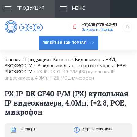
ПРОДУКЦИЯ
МЕНЮ
+7(495)775-42-91
Заказать звонок
ПЕРЕЙТИ В B2B-ПОРТАЛ
Главная
/
Продукция
/
Каталог
/
Видеокамеры ESVI,
PROXISCCTV
/
IP видеокамеры от торговых марок - ESVI,
PROXISCCTV
/
PX-IP-DK-GF40-P/M (PX) купольная IP
видеокамера, 4.0Мп, f=2.8, POE, микрофон
PX-IP-DK-GF40-P/M (PX) купольная
IP видеокамера, 4.0Мп, f=2.8, POE,
микрофон
Паспорт
Характеристики