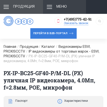
ПРОДУКЦИЯ
МЕНЮ
+7(495)775-42-91
Заказать звонок
ПЕРЕЙТИ В B2B-ПОРТАЛ
Главная
/
Продукция
/
Каталог
/
Видеокамеры ESVI,
PROXISCCTV
/
IP видеокамеры от торговых марок - ESVI,
PROXISCCTV
/
PX-IP-BC25-GF40-P/M-DL (PX) уличная IP
видеокамера, 4.0Мп, f=2.8мм, POE, микрофон
PX-IP-BC25-GF40-P/M-DL (PX)
уличная IP видеокамера, 4.0Мп,
f=2.8мм, POE, микрофон
Паспорт
Характеристики