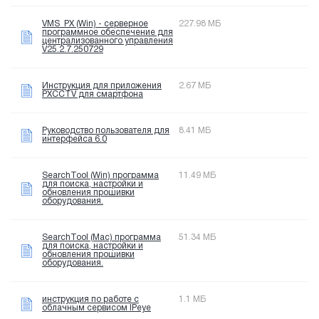
VMS_PX (Win) - серверное
227.98 МБ
программное обеспечение для
централизованного управления
V25.2.7.250729
Инструкция для приложения
2.67 МБ
PXCCTV для смартфона
Руководство пользователя для
8.41 МБ
интерфейса 6.0
SearchTool (Win) программа
11.49 МБ
для поиска, настройки и
обновления прошивки
оборудования.
SearchTool (Mac) программа
51.34 МБ
для поиска, настройки и
обновления прошивки
оборудования.
инструкция по работе с
1.1 МБ
облачным сервисом IPeye