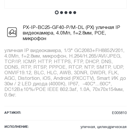
PX-IP-BC25-GF40-P/M-DL (PX) уличная IP
видеокамера, 4.0Мп, f=2.8мм, POE,
микрофон
уличная IP видеокамера, 1/3" GC2083+FH8852V201,
4.0Мп, f=2.8мм, микрофон, H.264/H.265/AVI/JPEG,
TCP/IP, ICMP, HTTP, HTTPS, FTP, DHCP, DNS,
DDNS, RTP, RTSP, PPPOE, RTCP, NTP, SMTP, UDP,
ONVIF19.12, BLC, HLC, AWB, 3DNR, DWDR, FLK,
AGC, Distortion, iOS, Android (PXCCTV), Smart ИК до
30м / 2 LED диода (4000K), IP67, -40C°...60C°,
DC12В±10%/POE IEEE 802.3af, 1.0А, 70x70x154мм,
0.6кг.
АРТИКУЛ:
E005810
ИСПОЛНЕНИЕ:
уличная, цилиндрическая