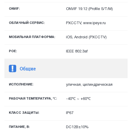
ONVIF:
ONVIF 19.12 (Profile S/T/M)
ОБЛАЧНЫЙ СЕРВИС:
PXCCTV, www.ipeye.ru
МОБИЛЬНАЯ ПЛАТФОРМА:
iOS, Android (PXCCTV)
POE:
IEEE 802.3af
Общие
ИСПОЛНЕНИЕ:
уличная, цилиндрическая
РАБОЧАЯ ТЕМПЕРАТУРА, ℃:
-40℃ ~ +60℃
КЛАСС ЗАЩИТЫ:
IP67
ПИТАНИЕ, В:
DC12В±10%