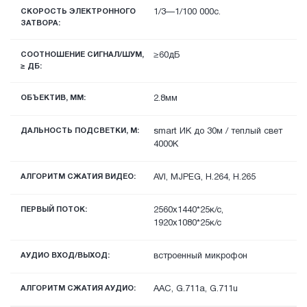
СКОРОСТЬ ЭЛЕКТРОННОГО
1/3—1/100 000с.
ЗАТВОРА:
СООТНОШЕНИЕ СИГНАЛ/ШУМ,
≥60дБ
≥ ДБ:
ОБЪЕКТИВ, ММ:
2.8мм
ДАЛЬНОСТЬ ПОДСВЕТКИ, М:
smart ИК до 30м / теплый свет
4000К
АЛГОРИТМ СЖАТИЯ ВИДЕО:
AVI, MJPEG, H.264, H.265
ПЕРВЫЙ ПОТОК:
2560x1440*25к/с,
1920х1080*25к/с
АУДИО ВХОД/ВЫХОД:
встроенный микрофон
АЛГОРИТМ СЖАТИЯ АУДИО:
AAC, G.711a, G.711u