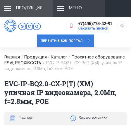
ПРОДУКЦИЯ
МЕНЮ
+7(495)775-42-91
Заказать звонок
ПЕРЕЙТИ В B2B-ПОРТАЛ
Главная
/
Продукция
/
Каталог
/
Проектное оборудование
ESVI, PROXISCCTV
/
EVC-IP-BQ2.0-CX-P(T) (XM) уличная IP
видеокамера, 2.0Мп, f=2.8мм, POE
EVC-IP-BQ2.0-CX-P(T) (XM)
уличная IP видеокамера, 2.0Мп,
f=2.8мм, POE
Паспорт
Характеристики