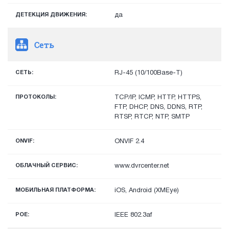
ДЕТЕКЦИЯ ДВИЖЕНИЯ:
да
Сеть
СЕТЬ:
RJ-45 (10/100Base-T)
ПРОТОКОЛЫ:
TCP/IP, ICMP, HTTP, HTTPS,
FTP, DHCP, DNS, DDNS, RTP,
RTSP, RTCP, NTP, SMTP
ONVIF:
ONVIF 2.4
ОБЛАЧНЫЙ СЕРВИС:
www.dvrcenter.net
МОБИЛЬНАЯ ПЛАТФОРМА:
iOS, Android (XMEye)
POE:
IEEE 802.3af