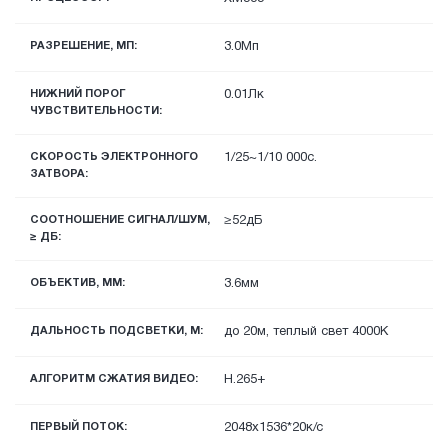
РАЗРЕШЕНИЕ, МП:
3.0Мп
НИЖНИЙ ПОРОГ
0.01Лк
ЧУВСТВИТЕЛЬНОСТИ:
СКОРОСТЬ ЭЛЕКТРОННОГО
1/25~1/10 000с.
ЗАТВОРА:
СООТНОШЕНИЕ СИГНАЛ/ШУМ,
≥52дБ
≥ ДБ:
ОБЪЕКТИВ, ММ:
3.6мм
ДАЛЬНОСТЬ ПОДСВЕТКИ, М:
до 20м, теплый свет 4000К
АЛГОРИТМ СЖАТИЯ ВИДЕО:
H.265+
ПЕРВЫЙ ПОТОК:
2048х1536*20к/с