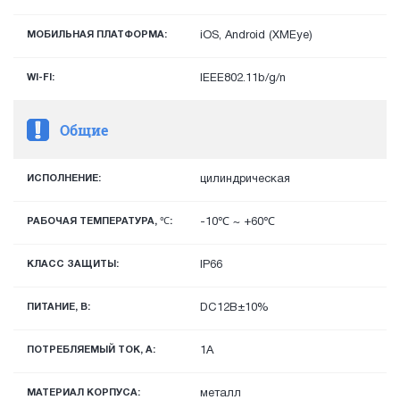
МОБИЛЬНАЯ ПЛАТФОРМА:
iOS, Android (XMEye)
WI-FI:
IEEE802.11b/g/n
Общие
ИСПОЛНЕНИЕ:
цилиндрическая
РАБОЧАЯ ТЕМПЕРАТУРА, ℃:
-10℃ ~ +60℃
КЛАСС ЗАЩИТЫ:
IP66
ПИТАНИЕ, В:
DC12В±10%
ПОТРЕБЛЯЕМЫЙ ТОК, А:
1А
МАТЕРИАЛ КОРПУСА:
металл