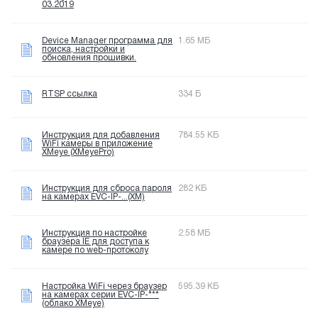
03.2019
Device Manager программа для
1.65 МБ
поиска, настройки и
обновления прошивки.
RTSP ссылка
334 Б
Инструкция для добавления
784.55 КБ
WiFi камеры в приложение
XMeye (XMeyePro)
Инструкция для сброса пароля
282 КБ
на камерах EVC-IP-...(XM)
Инструкция по настройке
2.58 МБ
браузера IE для доступа к
камере по web-протоколу
Настройка WiFi через браузер
595.39 КБ
на камерах серии EVC-IP-***
(облако XMeye)