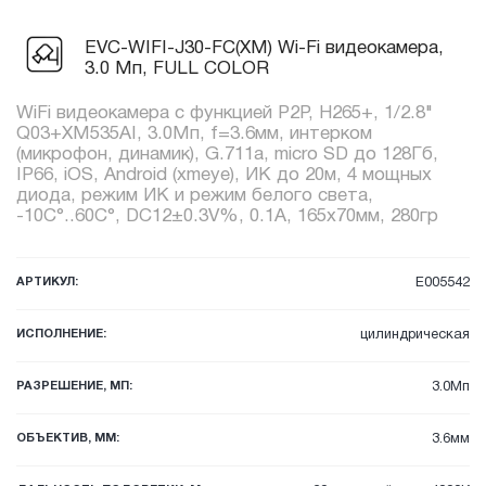
EVC-WIFI-J30-FC(XM) Wi-Fi видеокамера,
3.0 Мп, FULL COLOR
WiFi видеокамера с функцией P2P, H265+, 1/2.8"
Q03+XM535AI, 3.0Мп, f=3.6мм, интерком
(микрофон, динамик), G.711a, micro SD до 128Гб,
IP66, iOS, Android (xmeye), ИК до 20м, 4 мощных
диода, режим ИК и режим белого света,
-10C°..60C°, DC12±0.3V%, 0.1А, 165x70мм, 280гр
АРТИКУЛ:
E005542
ИСПОЛНЕНИЕ:
цилиндрическая
РАЗРЕШЕНИЕ, МП:
3.0Мп
ОБЪЕКТИВ, ММ:
3.6мм