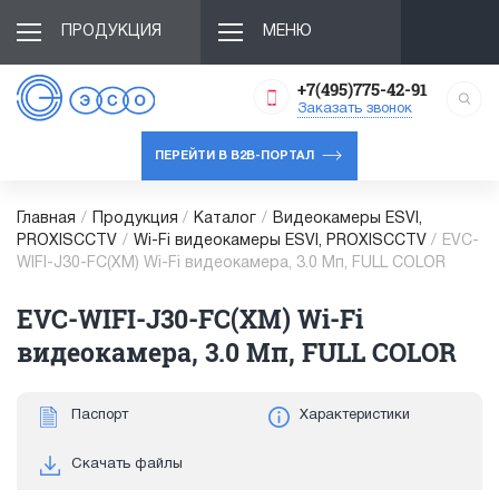
ПРОДУКЦИЯ
МЕНЮ
+7(495)775-42-91
Заказать звонок
ПЕРЕЙТИ В B2B-ПОРТАЛ
Главная
/
Продукция
/
Каталог
/
Видеокамеры ESVI,
PROXISCCTV
/
Wi-Fi видеокамеры ESVI, PROXISCCTV
/
EVC-
WIFI-J30-FC(XM) Wi-Fi видеокамера, 3.0 Мп, FULL COLOR
EVC-WIFI-J30-FC(XM) Wi-Fi
видеокамера, 3.0 Мп, FULL COLOR
Паспорт
Характеристики
Скачать файлы