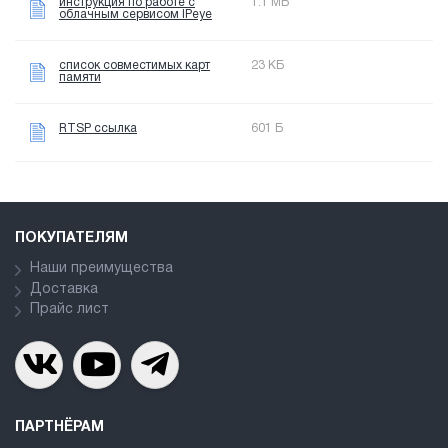
инструкция по работе с
1.1 МБ
облачным сервисом IPeye
список совместимых карт
23 КБ
памяти
RTSP ссылка
601 Б
ПОКУПАТЕЛЯМ
Наши преимущества
Доставка
Прайс лист
ПАРТНЁРАМ