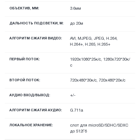
ОБЪЕКТИВ, ММ:
3.6мм
ДАЛЬНОСТЬ ПОДСВЕТКИ, М:
до 20м
АЛГОРИТМ СЖАТИЯ ВИДЕО:
AVI, MJPEG, JPEG, H.264,
H.264+, H.265, H.265+
ПЕРВЫЙ ПОТОК:
1920х1080*25к/с, 1280х720*30к/
с
ВТОРОЙ ПОТОК:
720х480*30к/с, 720x480*20к/с
АУДИО ВХОД/ВЫХОД:
+/-
АЛГОРИТМ СЖАТИЯ АУДИО:
G.711a
ЛОКАЛЬНОЕ ХРАНЕНИЕ:
слот для microSD/SDHC/SDXC
до 512Гб