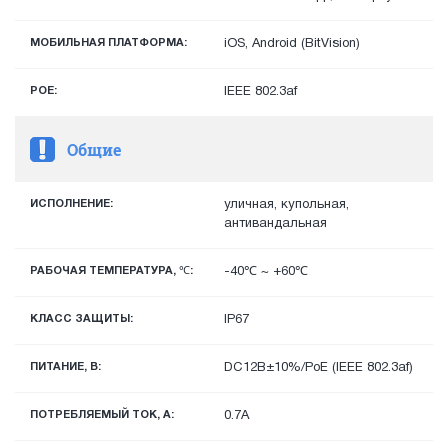
МОБИЛЬНАЯ ПЛАТФОРМА:
iOS, Android (BitVision)
POE:
IEEE 802.3af
Общие
ИСПОЛНЕНИЕ:
уличная, купольная,
антивандальная
РАБОЧАЯ ТЕМПЕРАТУРА, ℃:
-40℃ ~ +60℃
КЛАСС ЗАЩИТЫ:
IP67
ПИТАНИЕ, В:
DC12В±10%/PoE (IEEE 802.3af)
ПОТРЕБЛЯЕМЫЙ ТОК, А:
0.7A