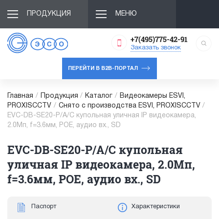
ПРОДУКЦИЯ
МЕНЮ
+7(495)775-42-91
Заказать звонок
ПЕРЕЙТИ В B2B-ПОРТАЛ
Главная
/
Продукция
/
Каталог
/
Видеокамеры ESVI,
PROXISCCTV
/
Снято с производства ESVI, PROXISCCTV
/
EVC-DB-SE20-P/A/C купольная уличная IP видеокамера,
2.0Мп, f=3.6мм, POE, аудио вх., SD
EVC-DB-SE20-P/A/C купольная
уличная IP видеокамера, 2.0Мп,
f=3.6мм, POE, аудио вх., SD
Паспорт
Характеристики