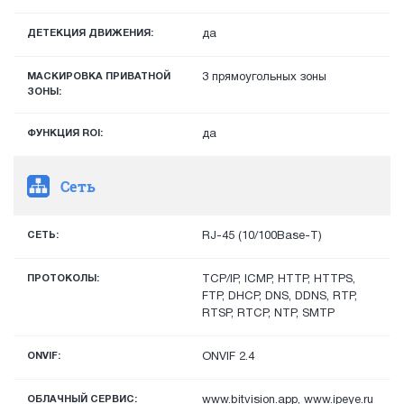
ДЕТЕКЦИЯ ДВИЖЕНИЯ:
да
МАСКИРОВКА ПРИВАТНОЙ
3 прямоугольных зоны
ЗОНЫ:
ФУНКЦИЯ ROI:
да
Сеть
СЕТЬ:
RJ-45 (10/100Base-T)
ПРОТОКОЛЫ:
TCP/IP, ICMP, HTTP, HTTPS,
FTP, DHCP, DNS, DDNS, RTP,
RTSP, RTCP, NTP, SMTP
ONVIF:
ONVIF 2.4
ОБЛАЧНЫЙ СЕРВИС:
www.bitvision.app, www.ipeye.ru