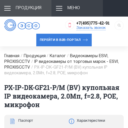
ПРОДУКЦИЯ
МЕНЮ
+7(495)775-42-91
Заказать звонок
ПЕРЕЙТИ В B2B-ПОРТАЛ
Главная
/
Продукция
/
Каталог
/
Видеокамеры ESVI,
PROXISCCTV
/
IP видеокамеры от торговых марок - ESVI,
PROXISCCTV
/
PX-IP-DK-GF21-P/M (BV) купольная IP
видеокамера, 2.0Мп, f=2.8, POE, микрофон
PX-IP-DK-GF21-P/M (BV) купольная
IP видеокамера, 2.0Мп, f=2.8, POE,
микрофон
Паспорт
Характеристики