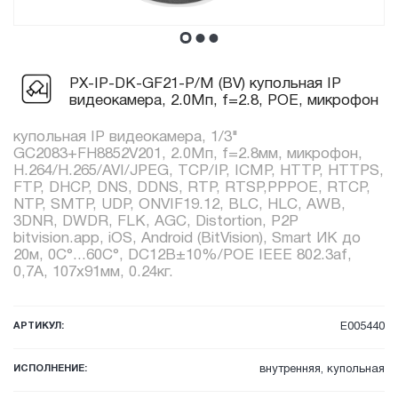
PX-IP-DK-GF21-P/M (BV) купольная IP
видеокамера, 2.0Мп, f=2.8, POE, микрофон
купольная IP видеокамера, 1/3"
GC2083+FH8852V201, 2.0Мп, f=2.8мм, микрофон,
H.264/H.265/AVI/JPEG, TCP/IP, ICMP, HTTP, HTTPS,
FTP, DHCP, DNS, DDNS, RTP, RTSP,PPPOE, RTCP,
NTP, SMTP, UDP, ONVIF19.12, BLC, HLC, AWB,
3DNR, DWDR, FLK, AGC, Distortion, P2P
bitvision.app, iOS, Android (BitVision), Smart ИК до
20м, 0C°...60C°, DC12В±10%/POE IEEE 802.3af,
0,7А, 107x91мм, 0.24кг.
АРТИКУЛ:
E005440
ИСПОЛНЕНИЕ:
внутренняя, купольная