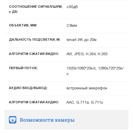
СООТНОШЕНИЕ СИГНАЛ/ШУМ,
≥60дБ
≥ ДБ:
ОБЪЕКТИВ, ММ:
2.8мм
ДАЛЬНОСТЬ ПОДСВЕТКИ, М:
smart ИК до 20м
АЛГОРИТМ СЖАТИЯ ВИДЕО:
AVI, JPEG, H.264, H.265
ПЕРВЫЙ ПОТОК:
1920х1080*25к/с, 1280х720*25к/
с
АУДИО ВХОД/ВЫХОД:
встроенный микрофон
АЛГОРИТМ СЖАТИЯ АУДИО:
AAC, G.711a, G.711u
Возможности камеры