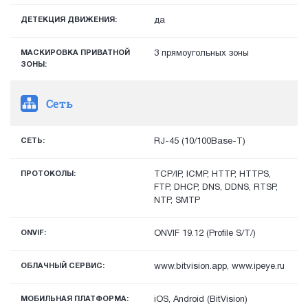
ДЕТЕКЦИЯ ДВИЖЕНИЯ:
да
МАСКИРОВКА ПРИВАТНОЙ
3 прямоугольных зоны
ЗОНЫ:
Сеть
СЕТЬ:
RJ-45 (10/100Base-T)
ПРОТОКОЛЫ:
TCP/IP, ICMP, HTTP, HTTPS,
FTP, DHCP, DNS, DDNS, RTSP,
NTP, SMTP
ONVIF:
ONVIF 19.12 (Profile S/T/)
ОБЛАЧНЫЙ СЕРВИС:
www.bitvision.app, www.ipeye.ru
МОБИЛЬНАЯ ПЛАТФОРМА:
iOS, Android (BitVision)