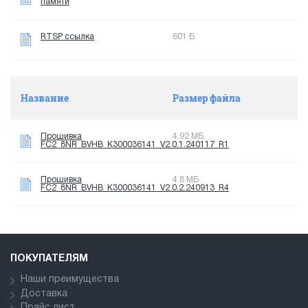
памяти
RTSP ссылка
601 Б
Название
Размер файла
Прошивка
4.92 МБ
FC2_8NR_BVHB_K300036141_V2.0.1.240117_R1
Прошивка
4.8 МБ
FC2_8NR_BVHB_K300036141_V2.0.2.240913_R4
ПОКУПАТЕЛЯМ
Наши преимущества
Доставка
Прайс лист