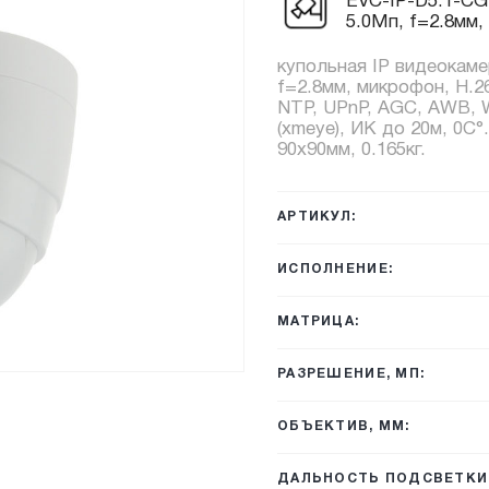
EVC-IP-D5.1-CG
5.0Мп, f=2.8мм
купольная IP видеокаме
f=2.8мм, микрофон, H.2
NTP, UPnP, AGC, AWB, W
(xmeye), ИК до 20м, 0C°
90x90мм, 0.165кг.
АРТИКУЛ:
ИСПОЛНЕНИЕ:
МАТРИЦА:
РАЗРЕШЕНИЕ, МП:
ОБЪЕКТИВ, ММ:
ДАЛЬНОСТЬ ПОДСВЕТКИ,