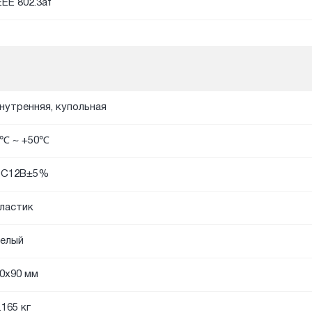
EEE 802.3af
нутренняя, купольная
℃ ~ +50℃
DС12В±5%
ластик
елый
0x90 мм
.165 кг