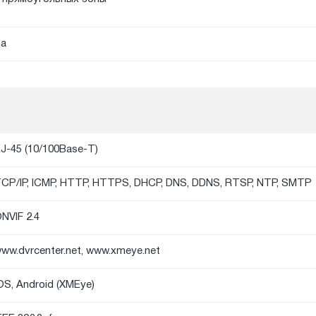
а
J-45 (10/100Base-T)
CP/IP, ICMP, HTTP, HTTPS, DHCP, DNS, DDNS, RTSP, NTP, SMTP
NVIF 2.4
ww.dvrcenter.net, www.xmeye.net
OS, Android (XMEye)