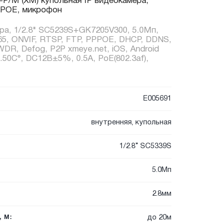
-P/M (XM) купольная IP видеокамера,
, POE, микрофон
ра, 1/2.8" SC5239S+GK7205V300, 5.0Мп,
65, ONVIF, RTSP, FTP, PPPOE, DHCP, DDNS,
DR, Defog, P2P xmeye.net, iOS, Android
..50C°, DC12В±5%, 0.5А, PoE(802.3af),
E005691
внутренняя, купольная
1/2.8” SC5339S
5.0Мп
2.8мм
до 20м
 М: