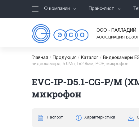
О компании
Прайс-лист
Те
ЭСО - ПАЛЛАДИЙ
АССОЦИАЦИЯ БЕЗО
Главная
/
Продукция
/
Каталог
/
Видеокамеры ES
видеокамера, 5.0Мп, f=2.8мм, POE, микрофон
EVC-IP-D5.1-CG-P/M (X
микрофон
Паспорт
Характеристики