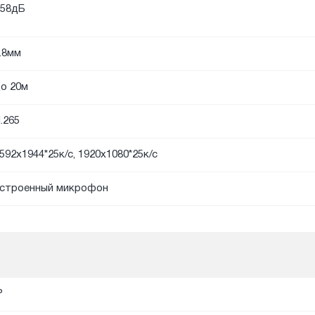
58дБ
.8мм
о 20м
.265
592x1944*25к/с, 1920х1080*25к/с
строенный микрофон
P