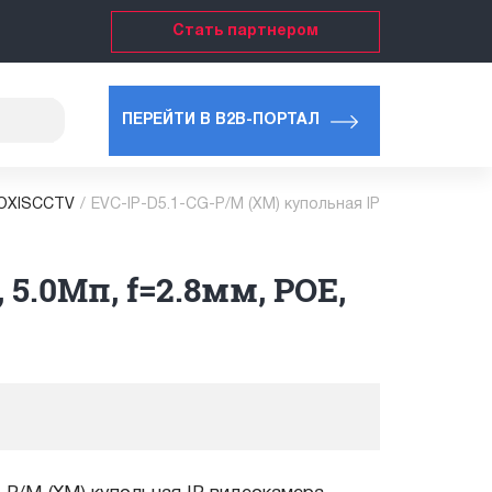
Стать партнером
ПЕРЕЙТИ В B2B-ПОРТАЛ
ROXISCCTV
/
EVC-IP-D5.1-CG-P/M (XM) купольная IP
5.0Мп, f=2.8мм, POE,