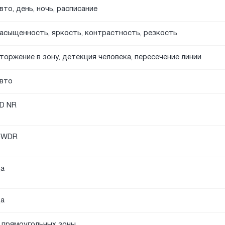
вто, день, ночь, расписание
асыщенность, яркость, контрастность, резкость
торжение в зону, детекция человека, пересечение линии
вто
D NR
DWDR
а
а
 прямоугольных зоны