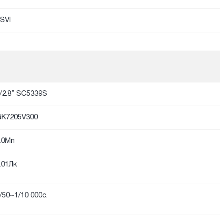
SVI
/2.8” SC5339S
K7205V300
.0Мп
.01Лк
/50~1/10 000с.