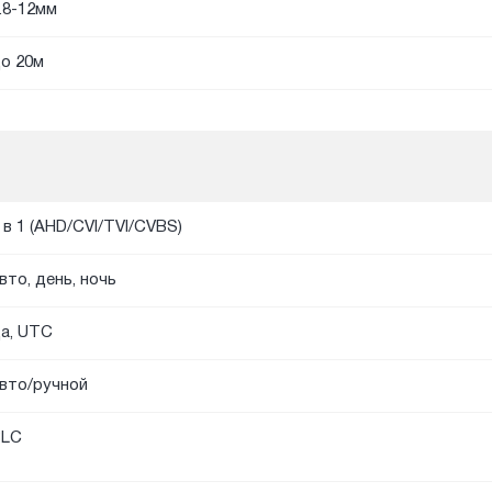
.8-12мм
о 20м
 в 1 (AHD/CVI/TVI/CVBS)
вто, день, ночь
а, UTC
вто/ручной
BLC