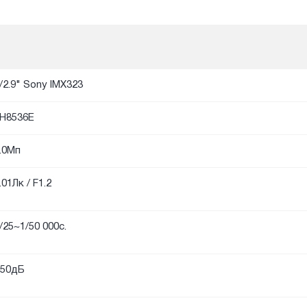
/2.9" Sony IMX323
H8536E
.0Мп
.01Лк / F1.2
/25~1/50 000с.
50дБ