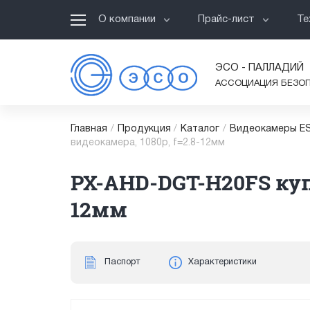
О компании
Прайс-лист
Те
ЭСО - ПАЛЛАДИЙ
АССОЦИАЦИЯ БЕЗО
Главная
/
Продукция
/
Каталог
/
Видеокамеры ES
видеокамера, 1080p, f=2.8-12мм
PX-AHD-DGT-H20FS купо
12мм
Паспорт
Характеристики