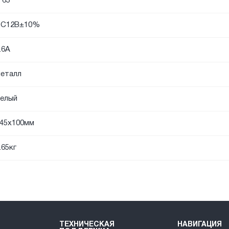
P65
DC12В±10%
.6А
еталл
елый
45x100мм
.65кг
ТЕХНИЧЕСКАЯ
НАВИГАЦИЯ