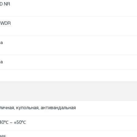
D NR
DWDR
а
а
личная, купольная, антивандальная
40℃ ~ +50℃