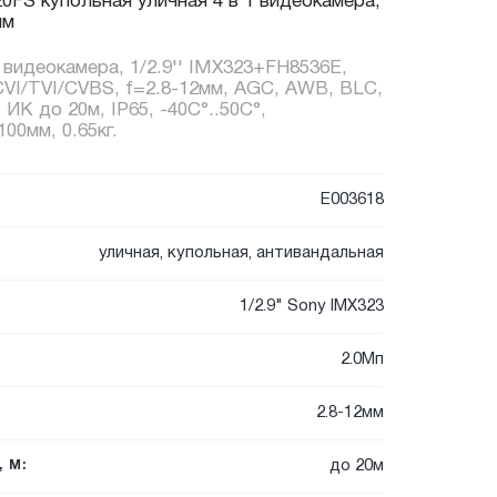
FS купольная уличная 4 в 1 видеокамера,
мм
1 видеокамера, 1/2.9'' IMX323+FH8536E,
CVI/TVI/CVBS, f=2.8-12мм, AGC, AWB, BLC,
К до 20м, IP65, -40C°..50C°,
00мм, 0.65кг.
E003618
уличная, купольная, антивандальная
1/2.9" Sony IMX323
2.0Мп
2.8-12мм
до 20м
 М: