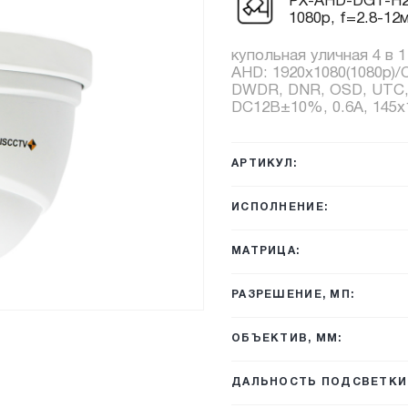
PX-AHD-DGT-H20
1080p, f=2.8-12
купольная уличная 4 в 
AHD: 1920х1080(1080p)/
DWDR, DNR, OSD, UTC, И
DC12В±10%, 0.6А, 145x1
АРТИКУЛ:
ИСПОЛНЕНИЕ:
МАТРИЦА:
РАЗРЕШЕНИЕ, МП:
ОБЪЕКТИВ, ММ:
ДАЛЬНОСТЬ ПОДСВЕТКИ,