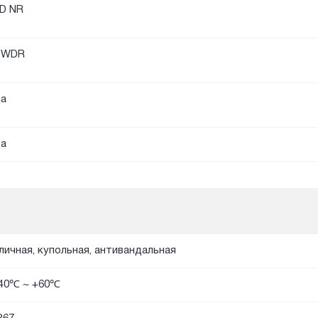
D NR
DWDR
а
а
личная, купольная, антивандальная
40℃ ~ +60℃