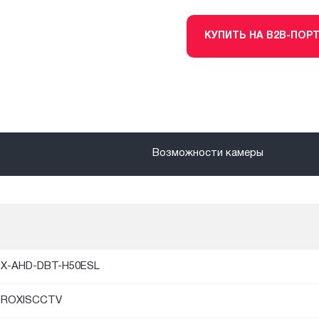
КУПИТЬ НА B2B-ПОР
Возможности камеры
X-AHD-DBT-H50ESL
PROXISCCTV