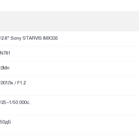
/2.8" Sony STARVIS IMX335
N781
.0Мп
.001Лк / F1.2
/25~1/50 000с.
50дБ