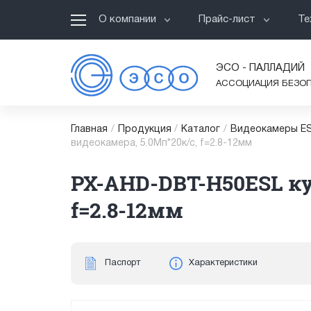
О компании
Прайс-лист
Те
ЭСО - ПАЛЛАДИЙ
АССОЦИАЦИЯ БЕЗО
Главная
/
Продукция
/
Каталог
/
Видеокамеры ES
видеокамера, 5.0Мп*20к/с, f=2.8-12мм
PX-AHD-DBT-H50ESL ку
f=2.8-12мм
Паспорт
Характеристики