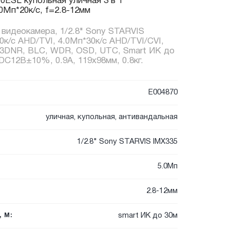
ESL купольная уличная 3 в 1
0Мп*20к/с, f=2.8-12мм
1 видеокамера, 1/2.8" Sony STARVIS
к/с AHD/TVI, 4.0Мп*30к/с AHD/TVI/CVI,
 3DNR, BLC, WDR, OSD, UTC, Smart ИК до
 DC12В±10%, 0.9А, 119x98мм, 0.8кг.
E004870
уличная, купольная, антивандальная
1/2.8" Sony STARVIS IMX335
5.0Мп
2.8-12мм
smart ИК до 30м
 М: