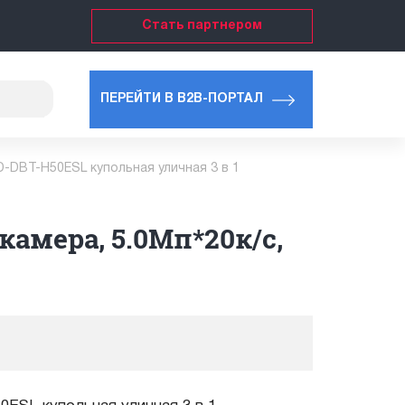
Стать партнером
ПЕРЕЙТИ В B2B-ПОРТАЛ
-DBT-H50ESL купольная уличная 3 в 1
амера, 5.0Мп*20к/с,