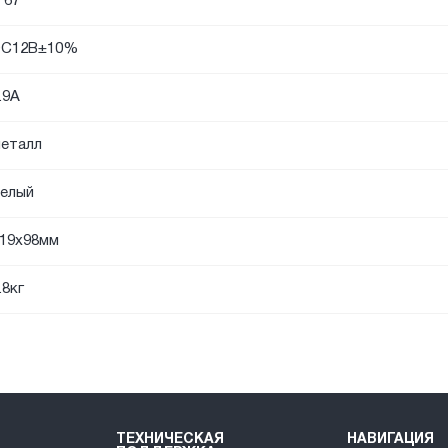
P67
DC12В±10%
.9А
еталл
елый
19х98мм
.8кг
ТЕХНИЧЕСКАЯ
НАВИГАЦИЯ