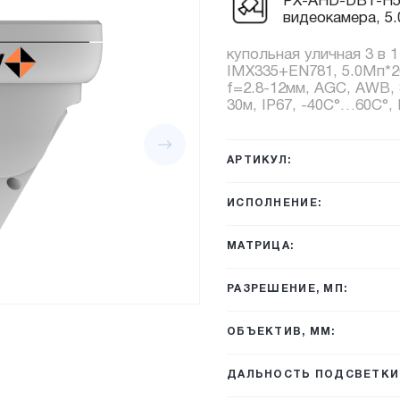
PX-AHD-DBT-H50
видеокамера, 5.
купольная уличная 3 в 
IMX335+EN781, 5.0Мп*20
f=2.8-12мм, AGC, AWB,
30м, IP67, -40C°…60C°,
АРТИКУЛ:
ИСПОЛНЕНИЕ:
МАТРИЦА:
РАЗРЕШЕНИЕ, МП:
ОБЪЕКТИВ, ММ:
ДАЛЬНОСТЬ ПОДСВЕТКИ,