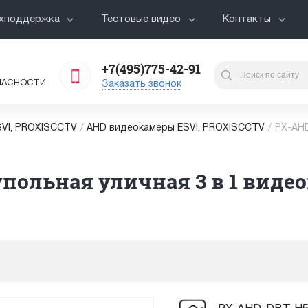
хподдержка
Тестовые видео
Контакты
+7(495)775-42-91
ПАСНОСТИ
Заказать звонок
VI, PROXISCCTV
/
AHD видеокамеры ESVI, PROXISCCTV
/
PX-AHD
польная уличная 3 в 1 видеок