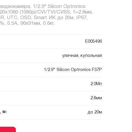
идеокамера, 1/2.9" Silicon Optronics
0x1080 (1080p)/CVI/TVI/CVBS, f=2.8мм,
 UTC, OSD, Smart ИК до 20м, IP67,
 0.5А, 96x91мм, 0.6кг.
E005496
уличная, купольная
1/2.9" Silicon Optronics F37P
2.0Мп
2.8мм
до 20м
 М: