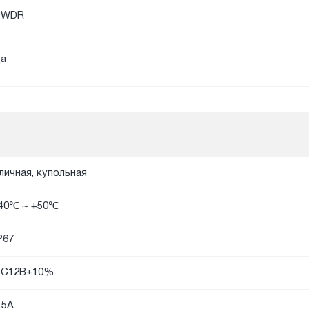
DWDR
а
личная, купольная
40℃ ~ +50℃
P67
DC12В±10%
.5А