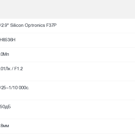
/2.9" Silicon Optronics F37P
H8536H
.0Мп
.01Лк / F1.2
/25~1/10 000с.
50дБ
.8мм