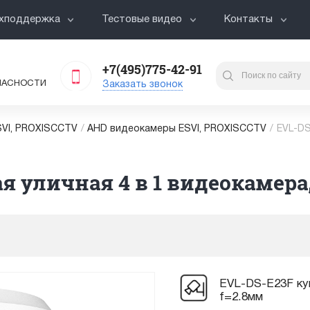
хподдержка
Тестовые видео
Контакты
+7(495)775-42-91
ПАСНОСТИ
Заказать звонок
VI, PROXISCCTV
/
AHD видеокамеры ESVI, PROXISCCTV
/
EVL-DS
 уличная 4 в 1 видеокамера, 
EVL-DS-E23F куп
f=2.8мм