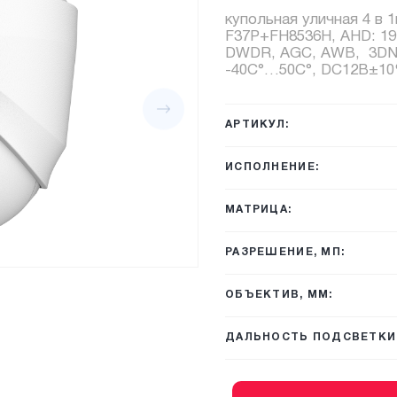
купольная уличная 4 в 1в
F37P+FH8536H, AHD: 192
DWDR, AGC, AWB, 3DNR,
-40C°…50C°, DC12В±10%,
АРТИКУЛ:
ИСПОЛНЕНИЕ:
МАТРИЦА:
РАЗРЕШЕНИЕ, МП:
ОБЪЕКТИВ, ММ:
ДАЛЬНОСТЬ ПОДСВЕТКИ,