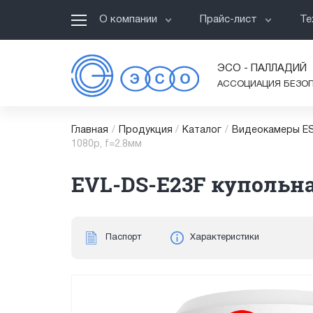
О компании
Прайс-лист
Те
ЭСО - ПАЛЛАДИЙ
АССОЦИАЦИЯ БЕЗО
Главная
/
Продукция
/
Каталог
/
Видеокамеры ES
1080p, f=2.8мм
EVL-DS-E23F купольная
Паспорт
Характеристики