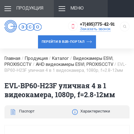
ПРОДУКЦИЯ
МЕНЮ
+7(495)775-42-91
Заказать звонок
ПЕРЕЙТИ В B2B-ПОРТАЛ
Главная
/
Продукция
/
Каталог
/
Видеокамеры ESVI,
PROXISCCTV
/
AHD видеокамеры ESVI, PROXISCCTV
/
EVL-
BP60-H23F уличная 4 в 1 видеокамера, 1080p, f=2.8-12мм
EVL-BP60-H23F уличная 4 в 1
видеокамера, 1080p, f=2.8-12мм
Паспорт
Характеристики