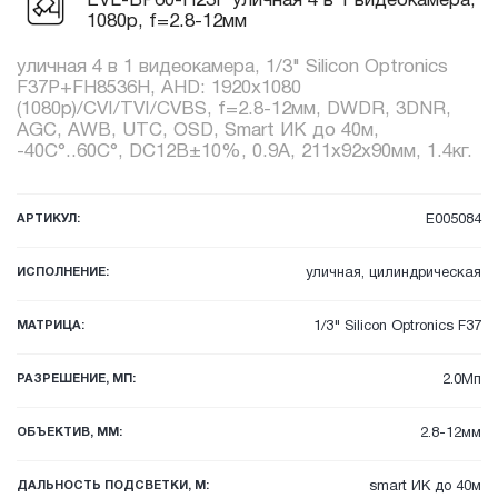
EVL-BP60-H23F уличная 4 в 1 видеокамера,
1080p, f=2.8-12мм
уличная 4 в 1 видеокамера, 1/3" Silicon Optronics
F37P+FH8536H, AHD: 1920x1080
(1080p)/CVI/TVI/CVBS, f=2.8-12мм, DWDR, 3DNR,
AGC, AWB, UTC, OSD, Smart ИК до 40м,
-40C°..60C°, DC12В±10%, 0.9А, 211x92x90мм, 1.4кг.
АРТИКУЛ:
E005084
ИСПОЛНЕНИЕ:
уличная, цилиндрическая
МАТРИЦА:
1/3" Silicon Optronics F37
РАЗРЕШЕНИЕ, МП:
2.0Мп
ОБЪЕКТИВ, ММ:
2.8-12мм
ДАЛЬНОСТЬ ПОДСВЕТКИ, М:
smart ИК до 40м