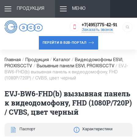
ПРОДУКЦИЯ
МЕНЮ
+7(495)775-42-91
Заказать звонок
ПЕРЕЙТИ В B2B-ПОРТАЛ
Главная
/
Продукция
/
Каталог
/
Видеодомофоны ESVI,
PROXISCCTV
/
Вызывные панели ESVI, PROXISCCTV
/
EVJ-
BW6-FHD(b) вызывная панель к видеодомофону, FHD
(1080P/720P) / CVBS, цвет черный
EVJ-BW6-FHD(b) вызывная панель
к видеодомофону, FHD (1080P/720P)
/ CVBS, цвет черный
Паспорт
Характеристики