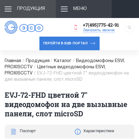
ПРОДУКЦИЯ
МЕНЮ
+7(495)775-42-91
Заказать звонок
ПЕРЕЙТИ В B2B-ПОРТАЛ
Главная
/
Продукция
/
Каталог
/
Видеодомофоны ESVI,
PROXISCCTV
/
Цветные видеодомофоны ESVI,
PROXISCCTV
/
EVJ-72-FHD цветной 7" видеодомофон на
две вызывные панели, слот microSD
EVJ-72-FHD цветной 7"
видеодомофон на две вызывные
панели, слот microSD
Паспорт
Характеристики