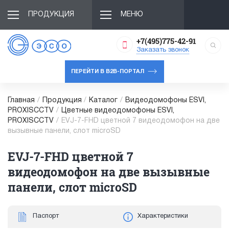
ПРОДУКЦИЯ
МЕНЮ
+7(495)775-42-91
Заказать звонок
ПЕРЕЙТИ В B2B-ПОРТАЛ
Главная
/
Продукция
/
Каталог
/
Видеодомофоны ESVI,
PROXISCCTV
/
Цветные видеодомофоны ESVI,
PROXISCCTV
/
EVJ-7-FHD цветной 7 видеодомофон на две
вызывные панели, слот microSD
EVJ-7-FHD цветной 7
видеодомофон на две вызывные
панели, слот microSD
Паспорт
Характеристики