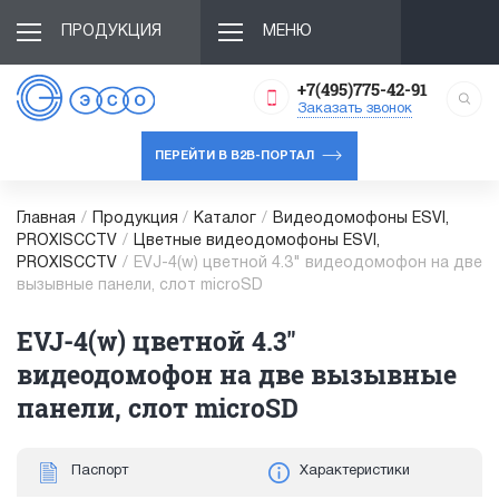
ПРОДУКЦИЯ
МЕНЮ
+7(495)775-42-91
Заказать звонок
ПЕРЕЙТИ В B2B-ПОРТАЛ
Главная
/
Продукция
/
Каталог
/
Видеодомофоны ESVI,
PROXISCCTV
/
Цветные видеодомофоны ESVI,
PROXISCCTV
/
EVJ-4(w) цветной 4.3" видеодомофон на две
вызывные панели, слот microSD
EVJ-4(w) цветной 4.3"
видеодомофон на две вызывные
панели, слот microSD
Паспорт
Характеристики