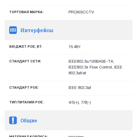
ТОРГОВАЯ МАРКА:
PROXISCCTV
Интерфейсы
БЮДЖЕТ POE, ВТ:
15.4Вт
СТАНДАРТ СЕТИ:
IEEE802.3u/100BASE-TX,
IEEE802.3x Flow Control, IEEE
802.3af/at
СТАНДАРТ POE:
IEEE 802.3af
ТИП ПИТАНИЯ POE:
4/5(+), 7/8(-)
Общие
МАТЕРИАЛ КОРПУСА: