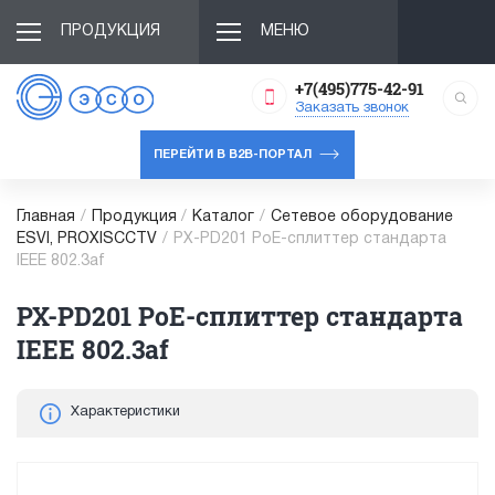
ПРОДУКЦИЯ
МЕНЮ
+7(495)775-42-91
Заказать звонок
ПЕРЕЙТИ В B2B-ПОРТАЛ
Главная
/
Продукция
/
Каталог
/
Сетевое оборудование
ESVI, PROXISCCTV
/
PX-PD201 PoE-сплиттер стандарта
IEEE 802.3af
PX-PD201 PoE-сплиттер стандарта
IEEE 802.3af
Характеристики