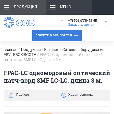
ПРОДУКЦИЯ
МЕНЮ
+7(495)775-42-91
Заказать звонок
ПЕРЕЙТИ В B2B-ПОРТАЛ
Главная
/
Продукция
/
Каталог
/
Сетевое оборудование
ESVI, PROXISCCTV
/
FPAC-LC одномодовый оптический
патч-корд SMF LC-LC, длина 3 м.
FPAC-LC одномодовый оптический
патч-корд SMF LC-LC, длина 3 м.
Паспорт
Характеристики