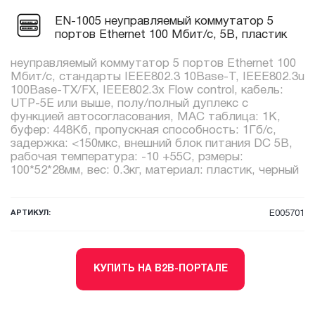
EN-1005 неуправляемый коммутатор 5
портов Ethernet 100 Мбит/с, 5В, пластик
неуправляемый коммутатор 5 портов Ethernet 100
Мбит/с, стандарты IEEE802.3 10Base-T, IEEE802.3u
100Base-TX/FX, IEEE802.3x Flow control, кабель:
UTP-5E или выше, полу/полный дуплекс с
функцией автосогласования, MAC таблица: 1K,
буфер: 448Kб, пропускная способность: 1Гб/с,
задержка: <150мкс, внешний блок питания DC 5В,
рабочая температура: -10 +55С, рзмеры:
100*52*28мм, вес: 0.3кг, материал: пластик, черный
АРТИКУЛ:
E005701
КУПИТЬ НА B2B-ПОРТАЛЕ