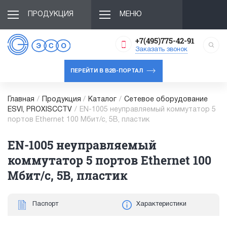
ПРОДУКЦИЯ
МЕНЮ
+7(495)775-42-91
Заказать звонок
ПЕРЕЙТИ В B2B-ПОРТАЛ
Главная
/
Продукция
/
Каталог
/
Сетевое оборудование
ESVI, PROXISCCTV
/
EN-1005 неуправляемый коммутатор 5
портов Ethernet 100 Мбит/с, 5В, пластик
EN-1005 неуправляемый
коммутатор 5 портов Ethernet 100
Мбит/с, 5В, пластик
Паспорт
Характеристики