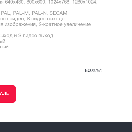
 640x480, 800x600, 1024x768, 1280x1024,
 PAL, PAL-M, PAL-N, SECAM
ого видео, S видео выхода
я изображения, 2-кратное увеличение
ход и S видео выход
ый
ный
E002784
ТАЛЕ