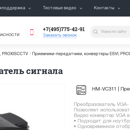
хподдержка
Тестовые видео
Контакты
+7(495)775-42-91
ПАСНОСТИ
Заказать звонок
I, PROXISCCTV
/
Приемники-передатчики, конвертеры ESVI, PR
ватель сигнала
HM-VC311 | Пре
Преобразователь VGA- 
Позволяет использоват
Видео конвертер VGA в
• Подходит для ноутбу
• Одновременное отобр