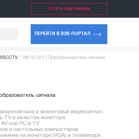
Стать партнером
ПЕРЕЙТИ В B2B-ПОРТАЛ
OXISCCTV
/
HM-VC311 | Преобразователь сигнала
образователь сигнала
видеосигнала в аналоговый видеосигнал.
ь TV в качестве монитора
 AV или PC в TV
ков и настольных компьютеров
ажение на мониторе (VGA) и телевизоре