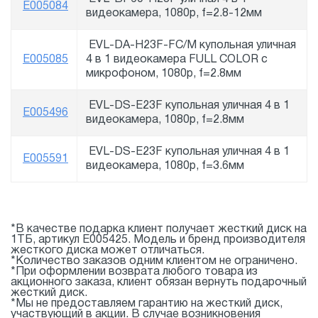
E005084
видеокамера, 1080p, f=2.8-12мм
EVL-DA-H23F-FC/M купольная уличная
E005085
4 в 1 видеокамера FULL COLOR с
микрофоном, 1080p, f=2.8мм
EVL-DS-E23F купольная уличная 4 в 1
E005496
видеокамера, 1080p, f=2.8мм
EVL-DS-E23F купольная уличная 4 в 1
E005591
видеокамера, 1080p, f=3.6мм
*В качестве подарка клиент получает жесткий диск на
1ТБ, артикул E005425. Модель и бренд производителя
жесткого диска может отличаться.
*Количество заказов одним клиентом не ограничено.
*При оформлении возврата любого товара из
акционного заказа, клиент обязан вернуть подарочный
жесткий диск.
*Мы не предоставляем гарантию на жесткий диск,
участвующий в акции. В случае возникновения