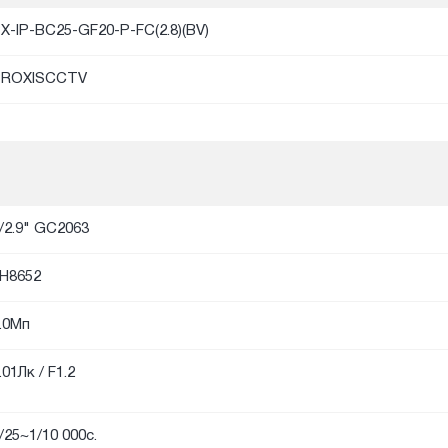
X-IP-BC25-GF20-P-FC(2.8)(BV)
PROXISCCTV
/2.9" GC2063
H8652
.0Мп
.01Лк / F1.2
/25~1/10 000с.