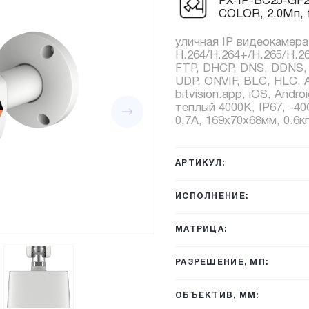
PX-IP-BC25-GF2
COLOR, 2.0Мп, 
уличная IP видеокамера
H.264/H.264+/H.265/H.2
FTP, DHCP, DNS, DDNS,
UDP, ONVIF, BLC, HLC,
bitvision.app, iOS, Andro
теплый 4000К, IP67, -4
0,7А, 169x70x68мм, 0.6кг
АРТИКУЛ:
ИСПОЛНЕНИЕ:
МАТРИЦА:
РАЗРЕШЕНИЕ, МП:
ОБЪЕКТИВ, ММ: