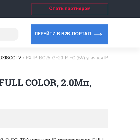
Стать партнером
ПЕРЕЙТИ В B2B-ПОРТАЛ
ROXISCCTV
/
PX-IP-BC25-GF20-P-FC (BV) уличная IP
 FULL COLOR, 2.0Мп,