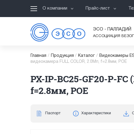
О компании
Прайс-лист
Те
ЭСО - ПАЛЛАДИЙ
АССОЦИАЦИЯ БЕЗО
Главная
/
Продукция
/
Каталог
/
Видеокамеры ES
видеокамера FULL COLOR, 2.0Мп, f=2.8мм, POE
PX-IP-BC25-GF20-P-FC 
f=2.8мм, POE
Паспорт
Характеристики