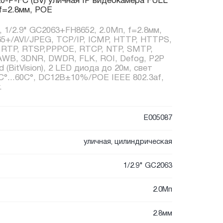
0-P-FC (BV) уличная IP видеокамера FULL
f=2.8мм, POE
, 1/2.9" GC2063+FH8652, 2.0Мп, f=2.8мм,
65+/AVI/JPEG, TCP/IP, ICMP, HTTP, HTTPS,
 RTP, RTSP,PPPOE, RTCP, NTP, SMTP,
 AWB, 3DNR, DWDR, FLK, ROI, Defog, P2P
id (BitVision), 2 LED диода до 20м, свет
0C°...60C°, DC12В±10%/POE IEEE 802.3af,
.
E005087
уличная, цилиндрическая
1/2.9" GC2063
2.0Мп
2.8мм