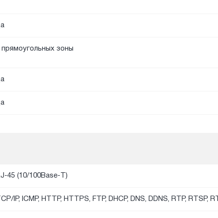
а
 прямоугольных зоны
а
а
J-45 (10/100Base-T)
CP/IP, ICMP, HTTP, HTTPS, FTP, DHCP, DNS, DDNS, RTP, RTSP, 