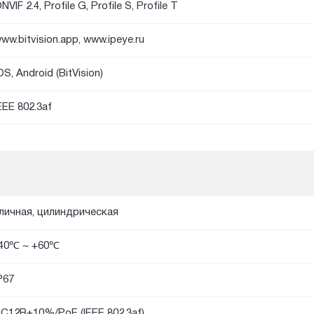
NVIF 2.4, Profile G, Profile S, Profile T
ww.bitvision.app, www.ipeye.ru
OS, Android (BitVision)
EEE 802.3af
личная, цилиндрическая
40℃ ~ +60℃
P67
C12В±10%/PoE (IEEE 802.3af)