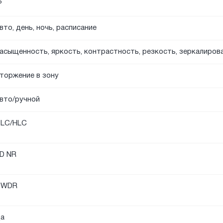
P
вто, день, ночь, расписание
асыщенность, яркость, контрастность, резкость, зеркалиров
торжение в зону
вто/ручной
LC/HLC
D NR
DWDR
а