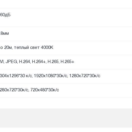
60дБ
.8мм
о 20м, теплый свет 4000К
VI, JPEG, H.264, H.264+, H.265, H.265+
304x1296*30 к/с, 1920х1080*30к/с, 1280х720*30к/с
280х720*30к/с, 720х480*30к/с