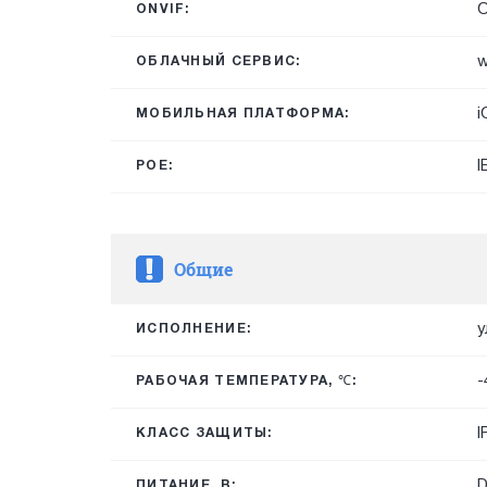
O
ONVIF:
w
ОБЛАЧНЫЙ СЕРВИС:
i
МОБИЛЬНАЯ ПЛАТФОРМА:
I
POE:
Общие
у
ИСПОЛНЕНИЕ:
-
РАБОЧАЯ ТЕМПЕРАТУРА, ℃:
I
КЛАСС ЗАЩИТЫ:
D
ПИТАНИЕ, В: