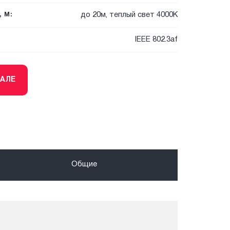
до 20м, теплый свет 4000К
 М:
IEEE 802.3af
ТАЛЕ
Общие