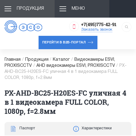
ПРОДУКЦИЯ
МЕНЮ
+7(495)775-42-91
Заказать звонок
ПЕРЕЙТИ В B2B-ПОРТАЛ
Главная
/
Продукция
/
Каталог
/
Видеокамеры ESVI,
PROXISCCTV
/
AHD видеокамеры ESVI, PROXISCCTV
/
PX-
AHD-BC25-H20ES-FC уличная 4 в 1 видеокамера FULL
COLOR, 1080p, f=2.8мм
PX-AHD-BC25-H20ES-FC уличная 4
в 1 видеокамера FULL COLOR,
1080p, f=2.8мм
Паспорт
Характеристики