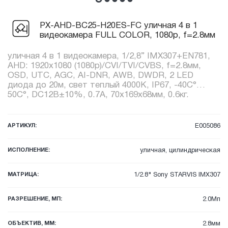
PX-AHD-BC25-H20ES-FC уличная 4 в 1
видеокамера FULL COLOR, 1080p, f=2.8мм
уличная 4 в 1 видеокамера, 1/2,8” IMX307+EN781,
AHD: 1920x1080 (1080p)/CVI/TVI/CVBS, f=2.8мм,
OSD, UTC, AGC, AI-DNR, AWB, DWDR, 2 LED
диода до 20м, свет теплый 4000К, IP67, -40C°…
50C°, DC12В±10%, 0.7А, 70х169x68мм, 0.6кг.
АРТИКУЛ:
E005086
ИСПОЛНЕНИЕ:
уличная, цилиндрическая
МАТРИЦА:
1/2.8" Sony STARVIS IMX307
РАЗРЕШЕНИЕ, МП:
2.0Мп
ОБЪЕКТИВ, ММ:
2.8мм