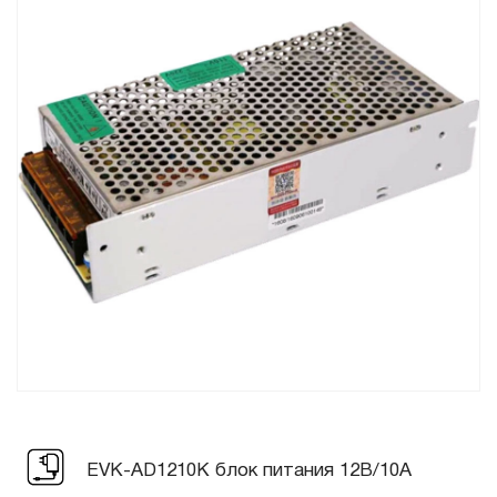
EVK-AD1210K блок питания 12В/10А