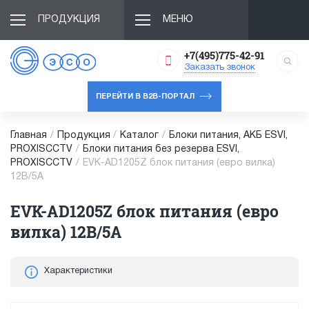
ПРОДУКЦИЯ
МЕНЮ
+7(495)775-42-91
Заказать звонок
ПЕРЕЙТИ В B2B-ПОРТАЛ
Главная
/
Продукция
/
Каталог
/
Блоки питания, АКБ ESVI,
PROXISCCTV
/
Блоки питания без резерва ESVI,
PROXISCCTV
/
EVK-AD1205Z блок питания (евро вилка)
12В/5А
EVK-AD1205Z блок питания (евро
вилка) 12В/5А
Характеристики