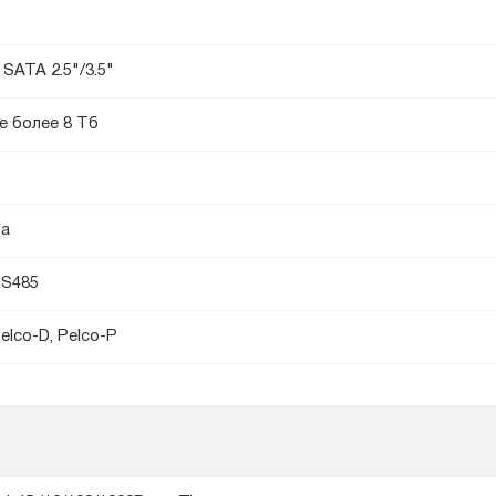
 SATA 2.5"/3.5"
е более 8 Тб
а
S485
elco-D, Pelco-P