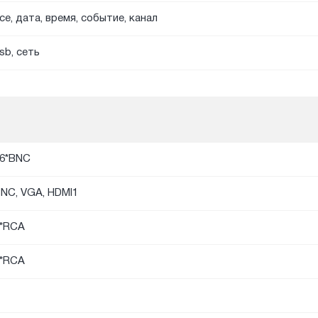
се, дата, время, событие, канал
sb, сеть
6*BNC
NC, VGA, HDMI1
*RCA
*RCA