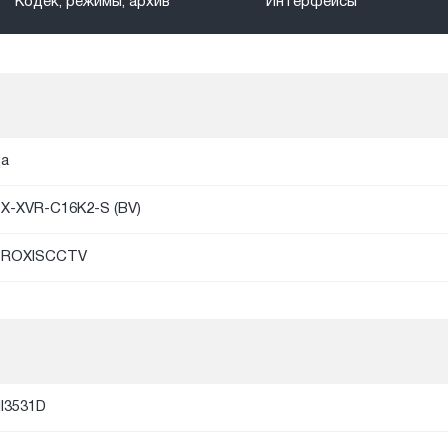
Кодек, режимы, архив
Интерфейсы
а
X-XVR-C16K2-S (BV)
PROXISCCTV
I3531D