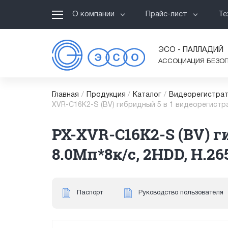
О компании
Прайс-лист
Те
ЭСО - ПАЛЛАДИЙ
АССОЦИАЦИЯ БЕЗО
Главная
/
Продукция
/
Каталог
/
Видеорегистрат
XVR-C16K2-S (BV) гибридный 5 в 1 видеорегистрат
PX-XVR-C16K2-S (BV) г
8.0Мп*8к/с, 2HDD, H.26
Паспорт
Руководство пользователя