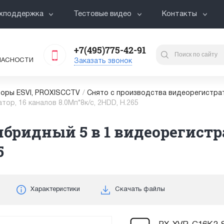
хподдержка
Тестовые видео
Контакты
+7(495)775-42-91
ПАСНОСТИ
Заказать звонок
оры ESVI, PROXISCCTV
/
Снято с производства видеорегистра
ор, 16 каналов 8.0Мп*8к/с, 2HDD, H.265
ибридный 5 в 1 видеорегистр
5
Характеристики
Скачать файлы