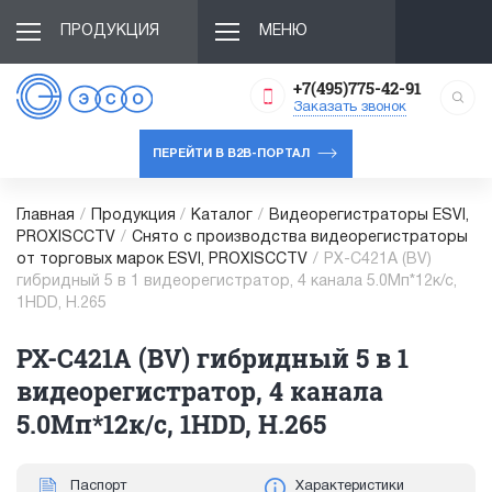
ПРОДУКЦИЯ
МЕНЮ
+7(495)775-42-91
Заказать звонок
ПЕРЕЙТИ В B2B-ПОРТАЛ
Главная
/
Продукция
/
Каталог
/
Видеорегистраторы ESVI,
PROXISCCTV
/
Снято с производства видеорегистраторы
от торговых марок ESVI, PROXISCCTV
/
PX-C421A (BV)
гибридный 5 в 1 видеорегистратор, 4 канала 5.0Мп*12к/с,
1HDD, H.265
PX-C421A (BV) гибридный 5 в 1
видеорегистратор, 4 канала
5.0Мп*12к/с, 1HDD, H.265
Паспорт
Характеристики