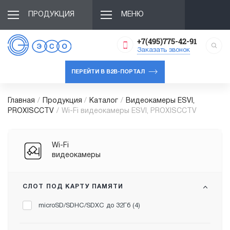
ПРОДУКЦИЯ
МЕНЮ
+7(495)775-42-91
Заказать звонок
ПЕРЕЙТИ В B2B-ПОРТАЛ
Главная
/
Продукция
/
Каталог
/
Видеокамеры ESVI,
PROXISCCTV
/
Wi-Fi видеокамеры ESVI, PROXISCCTV
Wi-Fi
видеокамеры
СЛОТ ПОД КАРТУ ПАМЯТИ
microSD/SDHC/SDXC до 32Гб (
4
)