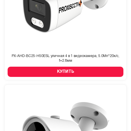
PX-AHD-BC25-H50ESL уличная 4 в 1 видеокамера, 5.0Мп*20к/с,
f=2.8мм
КУПИТЬ