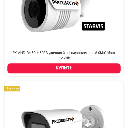
PX-AHD-BH30-H80ES уличная 3 в 1 видеокамера, 8.0Мп*15к/с,
f=3.6мм
КУПИТЬ
Новинка