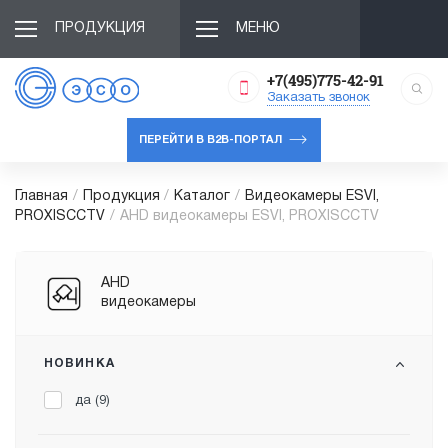
ПРОДУКЦИЯ
МЕНЮ
+7(495)775-42-91
Заказать звонок
ПЕРЕЙТИ В B2B-ПОРТАЛ
Главная
/
Продукция
/
Каталог
/
Видеокамеры ESVI,
PROXISCCTV
/
AHD видеокамеры ESVI, PROXISCCTV
AHD
видеокамеры
НОВИНКА
да (
9
)