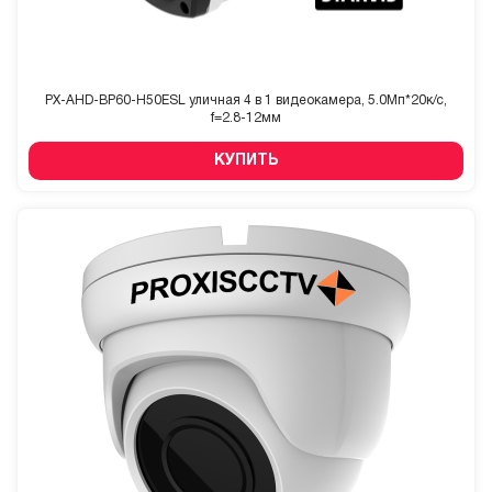
PX-AHD-BP60-H50ESL уличная 4 в 1 видеокамера, 5.0Мп*20к/с,
f=2.8-12мм
КУПИТЬ