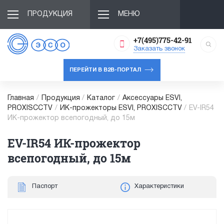
ПРОДУКЦИЯ
МЕНЮ
+7(495)775-42-91
Заказать звонок
ПЕРЕЙТИ В B2B-ПОРТАЛ
Главная
/
Продукция
/
Каталог
/
Аксессуары ESVI,
PROXISCCTV
/
ИК-прожекторы ESVI, PROXISCCTV
/
EV-IR54
ИК-прожектор всепогодный, до 15м
EV-IR54 ИК-прожектор
всепогодный, до 15м
Паспорт
Характеристики