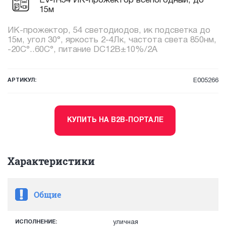
EV-IR54 ИК-прожектор всепогодный, до
15м
ИК-прожектор, 54 светодиодов, ик подсветка до
15м, угол 30°, яркость 2-4Лк, частота света 850нм,
-20C°..60C°, питание DC12В±10%/2А
АРТИКУЛ:
E005266
КУПИТЬ НА B2B-ПОРТАЛЕ
Характеристики
Общие
ИСПОЛНЕНИЕ:
уличная