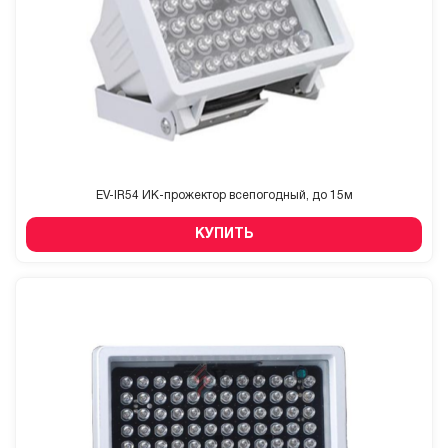
EV-IR54 ИК-прожектор всепогодный, до 15м
КУПИТЬ