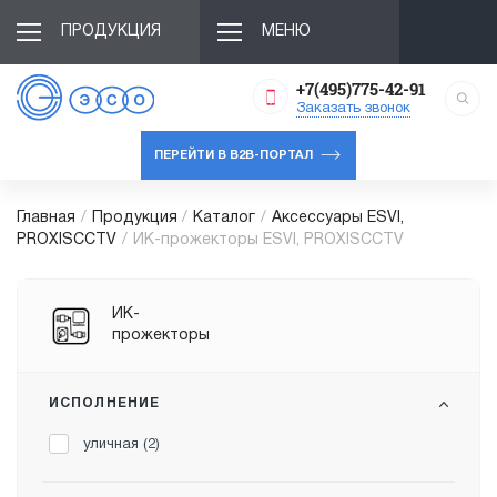
ПРОДУКЦИЯ
МЕНЮ
+7(495)775-42-91
Заказать звонок
ПЕРЕЙТИ В B2B-ПОРТАЛ
Главная
/
Продукция
/
Каталог
/
Аксессуары ESVI,
PROXISCCTV
/
ИК-прожекторы ESVI, PROXISCCTV
ИК-
прожекторы
ИСПОЛНЕНИЕ
уличная (
2
)